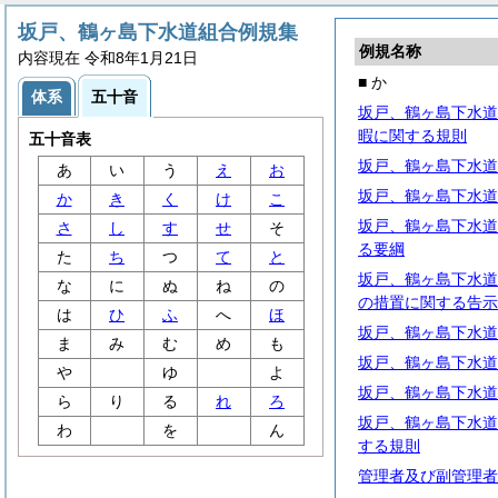
坂戸、鶴ヶ島下水道組合例規集
例規名称
内容現在 令和8年1月21日
■ か
体系
五十音
坂戸、鶴ヶ島下水道
暇に関する規則
五十音表
坂戸、鶴ヶ島下水道
あ
い
う
え
お
坂戸、鶴ヶ島下水道
か
き
く
け
こ
坂戸、鶴ヶ島下水道
さ
し
す
せ
そ
る要綱
た
ち
つ
て
と
坂戸、鶴ヶ島下水道
な
に
ぬ
ね
の
の措置に関する告示
は
ひ
ふ
へ
ほ
坂戸、鶴ヶ島下水道
ま
み
む
め
も
坂戸、鶴ヶ島下水道
や
ゆ
よ
坂戸、鶴ヶ島下水道
ら
り
る
れ
ろ
坂戸、鶴ヶ島下水道
わ
を
ん
する規則
管理者及び副管理者