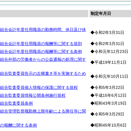
制定年月日
組合会計年度任用職員の勤務時間、休日及び休
◆令和2年3月31日
組合会計年度任用職員の報酬等に関する規則
◆令和2年3月31日
組合会計年度任用職員の報酬等に関する条例
◆令和元年12月23日
組合外部の労働者からの公益通報の処理に関す
◆平成19年11月1日
組合監査委員告示の左横書き等を実施するため
◆令和元年10月11日
組合監査委員個人情報の保護に関する規程
◆令和5年3月22日
組合監査委員情報公開条例施行規程
◆平成15年6月12日
組合監査委員条例
◆昭和43年3月19日
組合管理監督職勤務上限年齢による降任等に関
◆令和5年3月29日
の報酬に関する条例
◆昭和45年10月6日