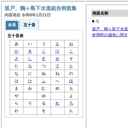
坂戸、鶴ヶ島下水道組合例規集
例規名称
内容現在 令和8年1月21日
■ ろ
体系
五十音
坂戸、鶴ヶ島下水道
使用料の減免に関す
五十音表
あ
い
う
え
お
か
き
く
け
こ
さ
し
す
せ
そ
た
ち
つ
て
と
な
に
ぬ
ね
の
は
ひ
ふ
へ
ほ
ま
み
む
め
も
や
ゆ
よ
ら
り
る
れ
ろ
わ
を
ん