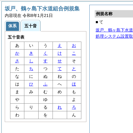
坂戸、鶴ヶ島下水道組合例規集
例規名称
内容現在 令和8年1月21日
■ て
体系
五十音
坂戸、鶴ヶ島下水道
処理システム設置取
五十音表
あ
い
う
え
お
か
き
く
け
こ
さ
し
す
せ
そ
た
ち
つ
て
と
な
に
ぬ
ね
の
は
ひ
ふ
へ
ほ
ま
み
む
め
も
や
ゆ
よ
ら
り
る
れ
ろ
わ
を
ん