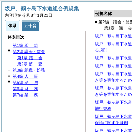
坂戸、鶴ヶ島下水道組合例規集
例規名称
内容現在 令和8年1月21日
■ 第2編 議会・監
体系
五十音
第1章
議
坂戸、鶴ヶ島下水道
体系目次
坂戸、鶴ヶ島下水道
第1編
総
規
る規則
第2編 議会・監査
第1章
議
会
坂戸、鶴ヶ島下水道
第2章
監
査
坂戸、鶴ヶ島下水道
第3編 組織・処務
坂戸、鶴ヶ島下水道
第4編
人
事
き等を実施するため
第5編
給
与
坂戸、鶴ヶ島下水道
第6編
財
務
き等を実施するため
第7編
業
務
坂戸、鶴ヶ島下水道
施行規程
坂戸、鶴ヶ島下水道
保護に関する条例
坂戸、鶴ヶ島下水道